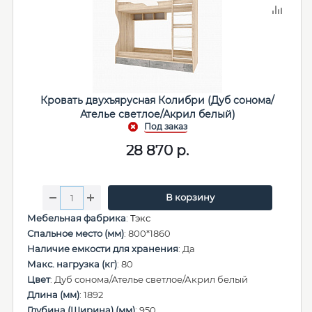
Кровать двухъярусная Колибри (Дуб сонома/
Ателье светлое/Акрил белый)
28 870
р.
В корзину
Мебельная фабрика
:
Тэкс
Спальное место (мм)
: 800*1860
Наличие емкости для хранения
: Да
Макс. нагрузка (кг)
: 80
Цвет
: Дуб сонома/Ателье светлое/Акрил белый
Длина (мм)
: 1892
Глубина (Ширина) (мм)
: 950