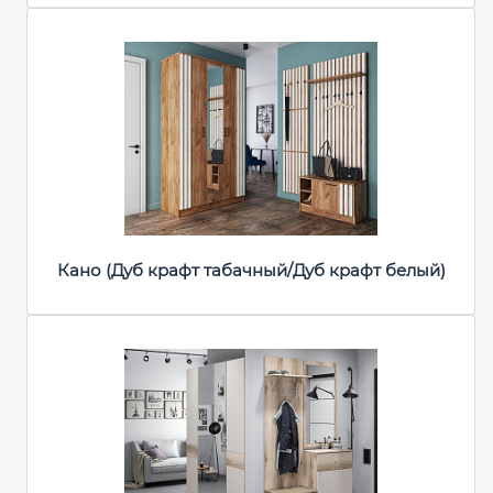
Кано (Дуб крафт табачный/Дуб крафт белый)