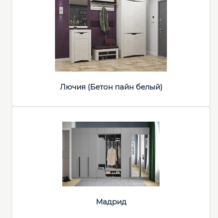
Лючия (Бетон пайн белый)
Мадрид