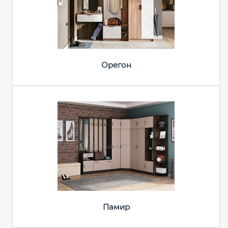
Орегон
Памир