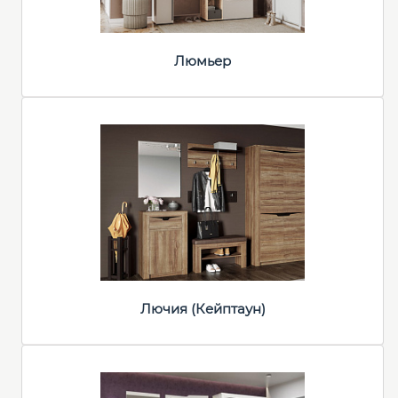
Люмьер
Лючия (Кейптаун)