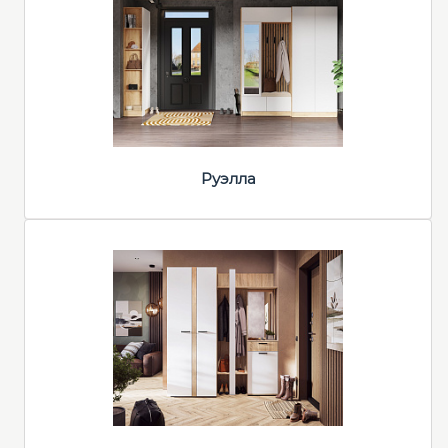
Руэлла