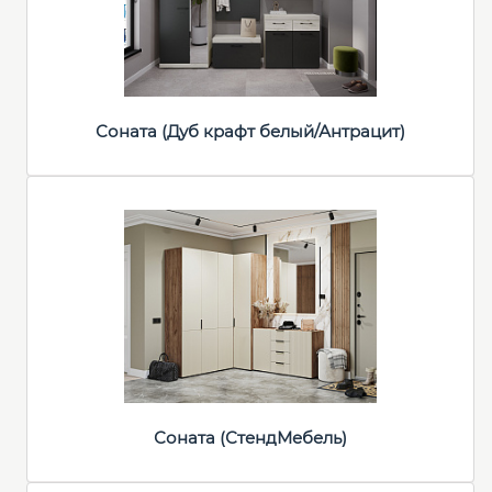
Соната (Дуб крафт белый/Антрацит)
Соната (СтендМебель)