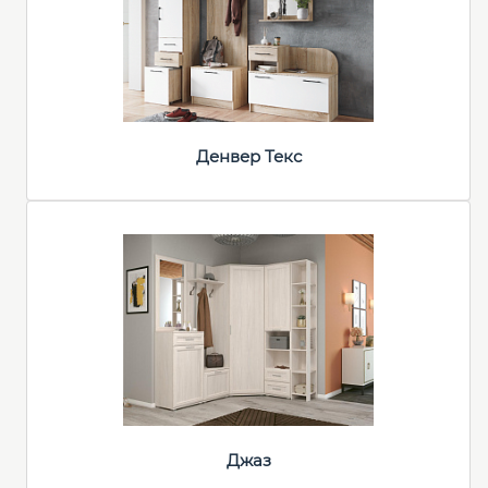
Денвер Текс
Джаз