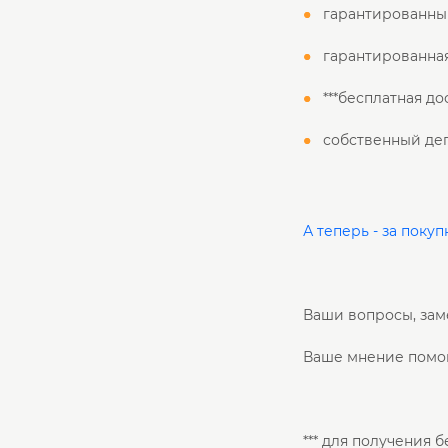
гарантированны
гарантированная
***бесплатная до
собственный де
А теперь - за покупк
Ваши вопросы, зам
Ваше мнение помог
*** для получения