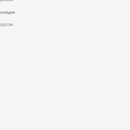
 складов
курсах