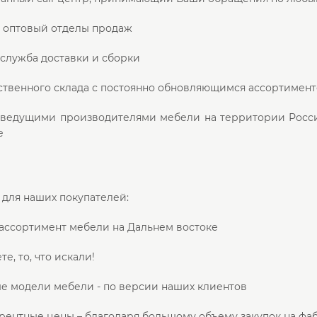
и оптовый отделы продаж
 служба доставки и сборки
ственного склада с постоянно обновляющимся ассортимент
с ведущими производителями мебели на территории Росси
е
для наших покупателей:
ассортимент мебели на Дальнем востоке
е, то, что искали!
е модели мебели - по версии наших клиентов
рентные цены – благодаря большому объему закупок на фа