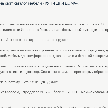
на сайт каталог мебели «КУПИ ДЛЯ ДОМА»!
!
ый, функциональный магазин мебели и начали свою историю 30 ле
развития сети Интернет в России и наш бессменный руководитель 
то Интернет теперь всегда под рукой!
лизируется на оптовой и розничной продаже мягкой, корпусной, д
тей, мебель для комфортного отдыха на даче и большой ассортиме
тает с физическими и юридическими лицами. Чтобы начать сот
жно заключить договор. Связаться с нами – через форму обратной
ежно, потому – что КУПИ ДЛЯ ДОМА:
 каталогом, предлагающим более 30.000 наименовани
анный call-центр, принимающий Ваши обращения по любым 