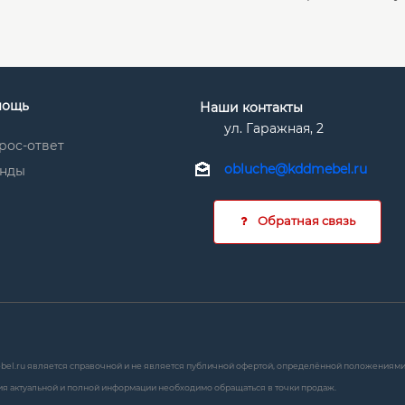
мощь
Наши контакты
ул. Гаражная, 2
рос-ответ
obluche@kddmebel.ru
нды
Обратная связь
bel.ru является справочной и не является публичной офертой, определённой положениями с
я актуальной и полной информации необходимо обращаться в точки продаж.