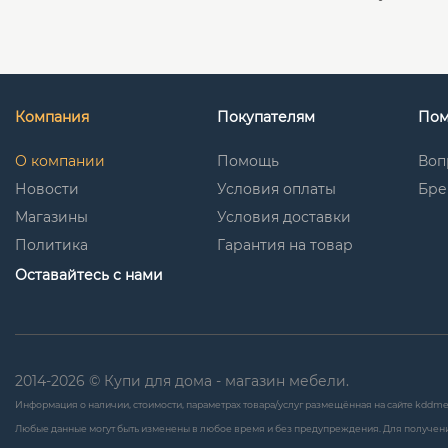
Компания
Покупателям
По
О компании
Помощь
Воп
Новости
Условия оплаты
Бре
Магазины
Условия доставки
Политика
Гарантия на товар
Оставайтесь с нами
2014-2026 © Купи для дома - магазин мебели.
Информация о наличии, стоимости, параметрах товара/услуг размещённая на сайте kddme
Любые данные могут быть изменены в любое время и без предупреждения. Для получени