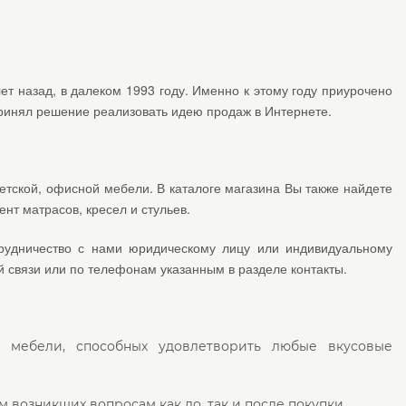
т назад, в далеком 1993 году. Именно к этому году приурочено
принял решение реализовать идею продаж в Интернете.
етской, офисной мебели. В каталоге магазина Вы также найдете
нт матрасов, кресел и стульев.
рудничество с нами юридическому лицу или индивидуальному
 связи или по телефонам указанным в разделе контакты.
й мебели, способных удовлетворить любые вкусовые
возникших вопросам как до, так и после покупки