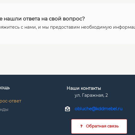
е нашли ответа на свой вопрос?
вяжитесь с нами, и мы предоставим необходимую информа
мощь
Наши контакты
ул. Гаражная, 2
рос-ответ
obluche@kddmebel.ru
нды
Обратная связь