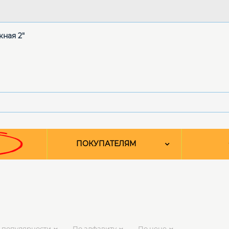
жная 2"
ПОКУПАТЕЛЯМ
 популярности
По алфавиту
По цене