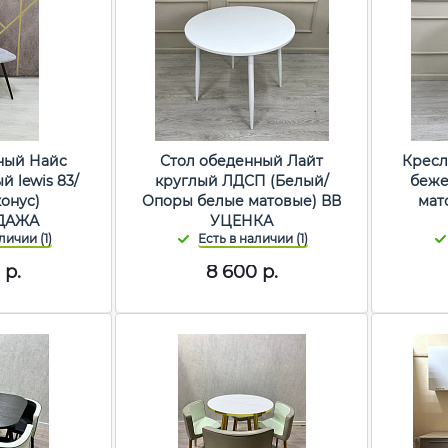
ный Найс
Стол обеденный Лайт
Кресл
й lewis 83/
круглый ЛДСП (Белый/
беже
онус)
Опоры белые матовые) ВВ
мат
ДАЖА
УЦЕНКА
0
р.
8 600
р.