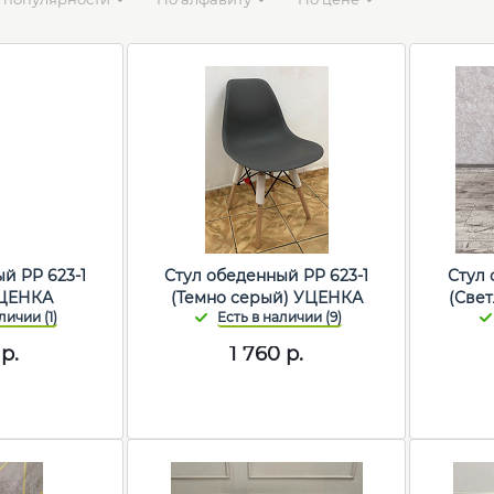
й PP 623-1
Стул обеденный PP 623-1
Стул 
УЦЕНКА
(Темно серый) УЦЕНКА
(Све
р.
1 760
р.