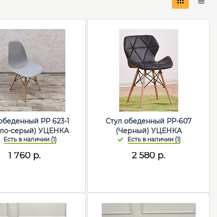
обеденный PP 623-1
Стул обеденный PP-607
тло-серый) УЦЕНКА
(Черный) УЦЕНКА
1 760
р.
2 580
р.