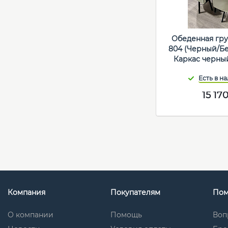
Обеденная гру
804 (Черный/Б
Каркас черны
15 17
Компания
Покупателям
По
О компании
Помощь
Воп