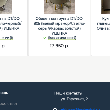
ппа DT/DC-
Обеденная группа DT/DC-
Кухня 2,3
ело-черный/
805 (Белый мрамор/Светло-
глянец
й) УЦЕНКА
серый/Каркас золотой)
Олива
УЦЕНКА
0
р.
17 950
р.
мощь
Наши контакты
ул. Гаражная, 2
рос-ответ