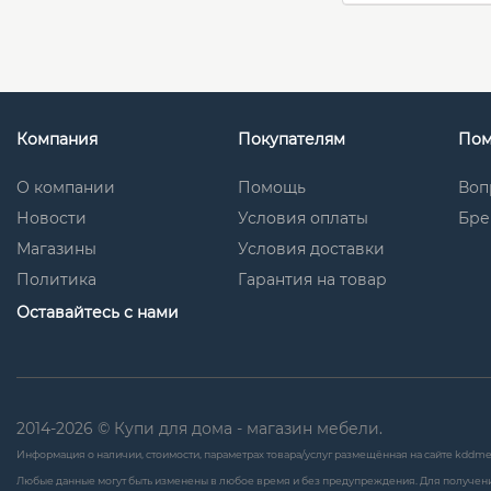
Компания
Покупателям
По
О компании
Помощь
Воп
Новости
Условия оплаты
Бре
Магазины
Условия доставки
Политика
Гарантия на товар
Оставайтесь с нами
2014-2026 © Купи для дома - магазин мебели.
Информация о наличии, стоимости, параметрах товара/услуг размещённая на сайте kddme
Любые данные могут быть изменены в любое время и без предупреждения. Для получени