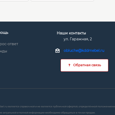
мощь
Наши контакты
ул. Гаражная, 2
рос-ответ
obluche@kddmebel.ru
нды
Обратная связь
bel.ru является справочной и не является публичной офертой, определённой положениями с
я актуальной и полной информации необходимо обращаться в точки продаж.